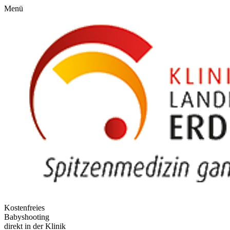
Menü
Kostenfreies
Babyshooting
direkt in der Klinik