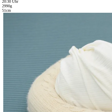
20:30 Uhr
2990g
51cm