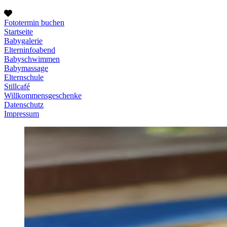
Fototermin buchen
Startseite
Babygalerie
Elterninfoabend
Babyschwimmen
Babymassage
Elternschule
Stillcafé
Willkommensgeschenke
Datenschutz
Impressum