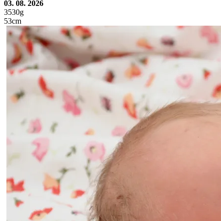
03. 08. 2026
3530g
53cm