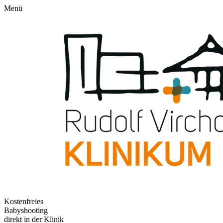
Menü
Kostenfreies
Babyshooting
direkt in der Klinik