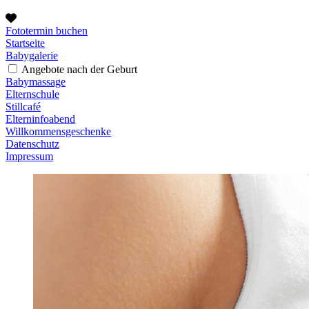
Fototermin buchen
Startseite
Babygalerie
Angebote nach der Geburt
Babymassage
Elternschule
Stillcafé
Elterninfoabend
Willkommensgeschenke
Datenschutz
Impressum