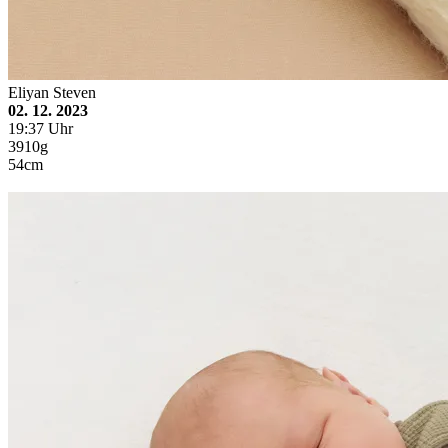
Eliyan Steven
02. 12. 2023
19:37 Uhr
3910g
54cm