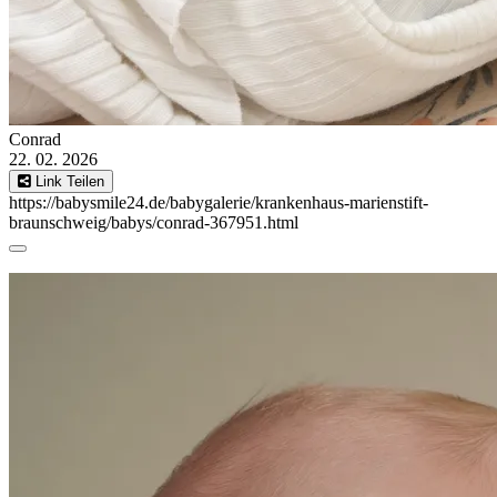
Conrad
22. 02. 2026
Link Teilen
https://babysmile24.de/babygalerie/krankenhaus-marienstift-
braunschweig/babys/conrad-367951.html