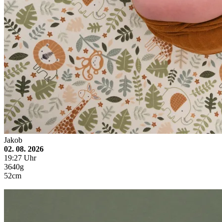
Jakob
02. 08. 2026
19:27 Uhr
3640g
52cm