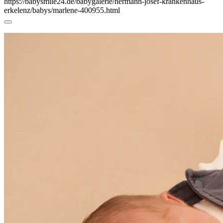
https://babysmile24.de/babygalerie/hermann-josef-krankenhaus-
erkelenz/babys/marlene-400955.html