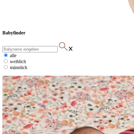
Babyfinder
alle
weiblich
männlich