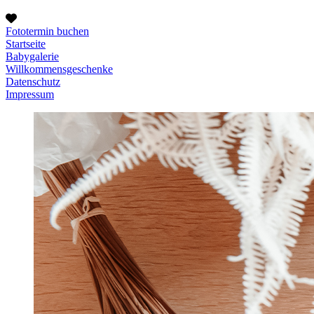
Fototermin buchen
Startseite
Babygalerie
Willkommensgeschenke
Datenschutz
Impressum